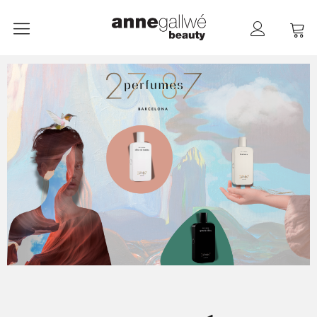
anne gallwé beauty
Home
Shop
Düfte
Pflege
Raumdüfte
weitere Marken im Ladenlokal
Marken
Kontakt