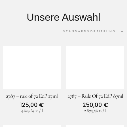
Unsere Auswahl
2787 – rule of 72 EdP 27ml
2787 – Rule Of 72 EdP 87ml
125,00
€
250,00
€
4.629,63
€
/
l
2.873,56
€
/
l