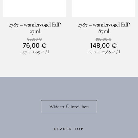
2787 – wandervogel EdP
2787 – wandervogel EdP
27ml
87ml
95,00
€
185,00
€
76,00
€
148,00
€
2,57
€
2,05
€
/
l
16,10
€
12,88
€
/
l
Widerruf einreichen
HEADER TOP