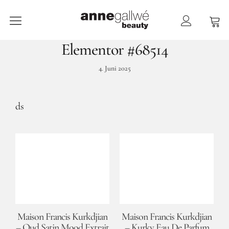
anne gallwé beauty
Elementor #68514
Home
4. Juni 2025
Shop
Düfte
ds
Pflege
Raumdüfte
weitere Marken im Ladenlokal
Marken
Kontakt
Maison Francis Kurkdjian
Maison Francis Kurkdjian
– Oud Satin Mood Extrait
– Kurky Eau De Parfum