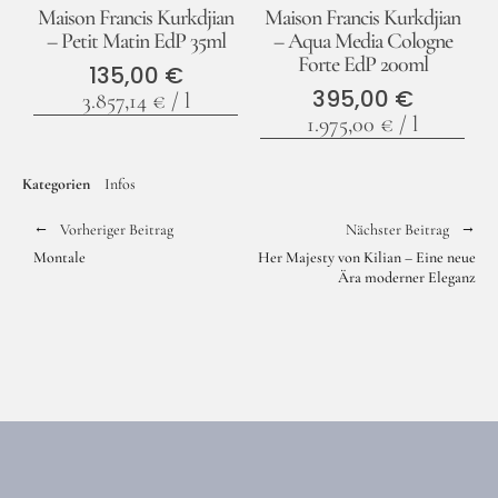
Maison Francis Kurkdjian
Maison Francis Kurkdjian
– Petit Matin EdP 35ml
– Aqua Media Cologne
Forte EdP 200ml
135,00
€
395,00
€
3.857,14
€
/
l
1.975,00
€
/
l
Kategorien
Infos
Vorheriger Beitrag
Nächster Beitrag
Montale
Her Majesty von Kilian – Eine neue
Ära moderner Eleganz