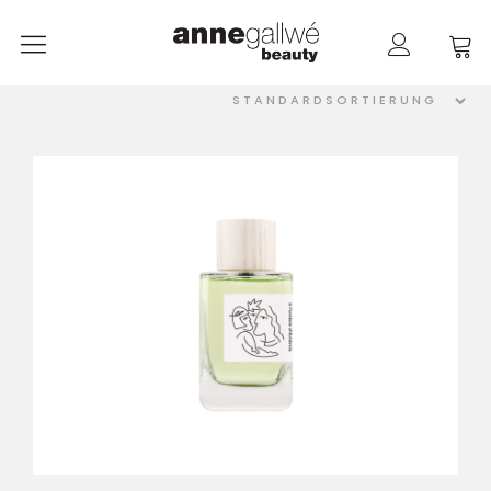
anne gallwé beauty
Home
Shop
Düfte
Pflege
Raumdüfte
weitere Marken im Ladenlokal
Marken
Kontakt