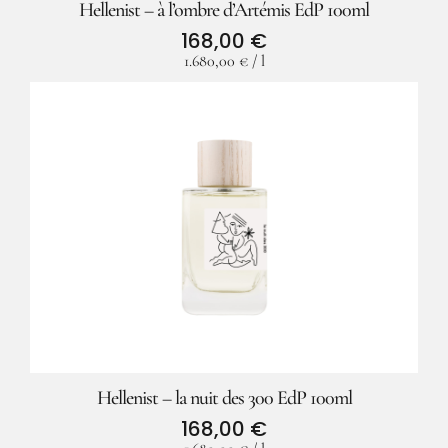
Hellenist – à l’ombre d’Artémis EdP 100ml
168,00
€
1.680,00
€
/
l
Facebook
Instagram
Hellenist – la nuit des 300 EdP 100ml
168,00
€