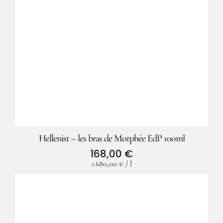
Hellenist – les bras de Morphée EdP 100ml
168,00
€
1.680,00
€
/
l