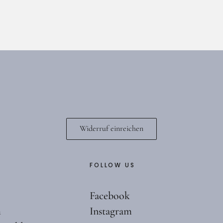
175,00
€
1.750,00
€
l
Widerruf einreichen
FOLLOW US
Facebook
m
Instagram