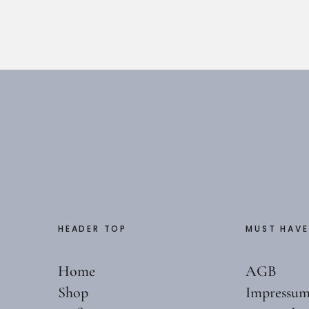
175,00
€
1.750,00
€
l
HEADER TOP
MUST HAVE
Home
AGB
Shop
Impressu