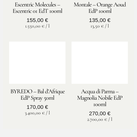
Escentric Molecules –
Montale – Orange Aoud
Escentric 01 EdT 100ml
EdP 100ml
155,00
€
135,00
€
1.550,00
€
/
l
13,50
€
/
l
BYREDO – Bal d’Afrique
Acqua di Parma –
EdP Spray 50ml
Magnolia Nobile EdP
100ml
170,00
€
3.400,00
€
/
l
270,00
€
2.700,00
€
/
l