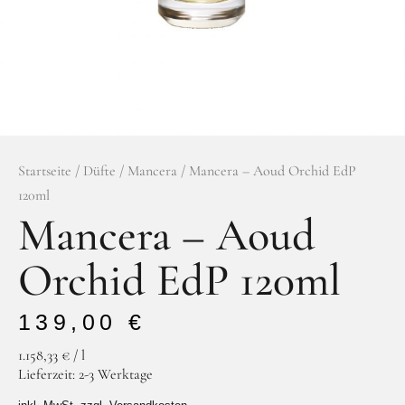
Facebook
Instagram
Startseite
/
Düfte
/
Mancera
/ Mancera – Aoud Orchid EdP
120ml
Mancera – Aoud
Orchid EdP 120ml
139,00
€
1.158,33
€
/
l
Lieferzeit:
2-3 Werktage