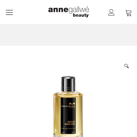
anne gallwé beauty
Home
Shop
Düfte
🔍
Pflege
Raumdüfte
weitere Marken im Ladenlokal
Marken
Kontakt