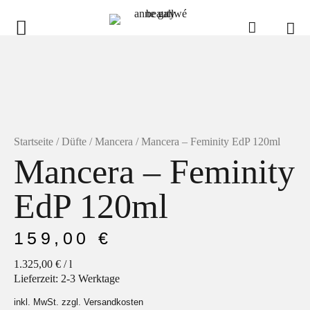
anne gallwé beauty
Home
Shop
Düfte
Startseite
/
Düfte
/
Mancera
/ Mancera – Feminity EdP 120ml
Mancera – Feminity
Pflege
Raumdüfte
EdP 120ml
weitere Marken im Ladenlokal
159,00
€
Marken
1.325,00
€
/
l
Kontakt
Lieferzeit:
2-3 Werktage
inkl. MwSt. zzgl. Versandkosten