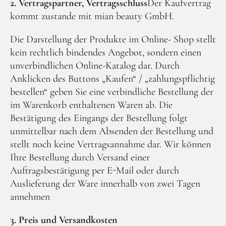
2. Vertragspartner, Vertragsschluss
Der Kaufvertrag
kommt zustande mit mian beauty GmbH.
Die Darstellung der Produkte im Online- Shop stellt
kein rechtlich bindendes Angebot, sondern einen
Facebook
Instagram
unverbindlichen Online-Katalog dar. Durch
Anklicken des Buttons „Kaufen“ / „zahlungspflichtig
bestellen“ geben Sie eine verbindliche Bestellung der
im Warenkorb enthaltenen Waren ab. Die
Bestätigung des Eingangs der Bestellung folgt
unmittelbar nach dem Absenden der Bestellung und
stellt noch keine Vertragsannahme dar. Wir können
Ihre Bestellung durch Versand einer
Auftragsbestätigung per E-Mail oder durch
Auslieferung der Ware innerhalb von zwei Tagen
annehmen
3. Preis und Versandkosten