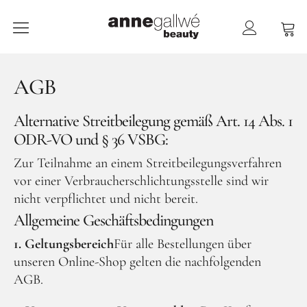
anne gallwé beauty
Home
AGB
Shop
Alternative Streitbeilegung gemäß Art. 14 Abs. 1
ODR-VO und § 36 VSBG:
Düfte
Zur Teilnahme an einem Streitbeilegungsverfahren
Pflege
vor einer Verbraucherschlichtungsstelle sind wir
Raumdüfte
nicht verpflichtet und nicht bereit.
weitere Marken im Ladenlokal
Allgemeine Geschäftsbedingungen
Marken
1. Geltungsbereich
Für alle Bestellungen über
unseren Online-Shop gelten die nachfolgenden
Kontakt
AGB.