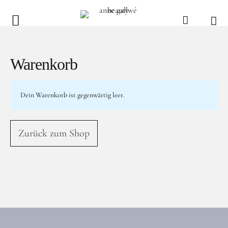
anne gallwé beauty
Home
Warenkorb
Shop
Dein Warenkorb ist gegenwärtig leer.
Düfte
Pflege
Zurück zum Shop
Raumdüfte
weitere Marken im Ladenlokal
Marken
Kontakt