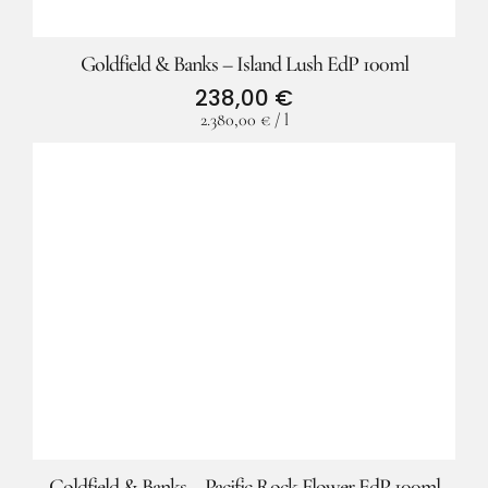
Goldfield & Banks – Island Lush EdP 100ml
238,00
€
2.380,00
€
/
l
Goldfield & Banks – Pacific Rock Flower EdP 100ml