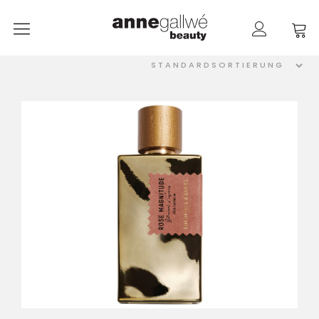
anne gallwé beauty
Home
Shop
Düfte
Pflege
Raumdüfte
weitere Marken im Ladenlokal
Marken
Kontakt