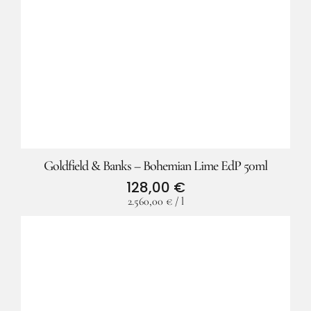
Goldfield & Banks – Bohemian Lime EdP 50ml
128,00
€
2.560,00
€
/
l