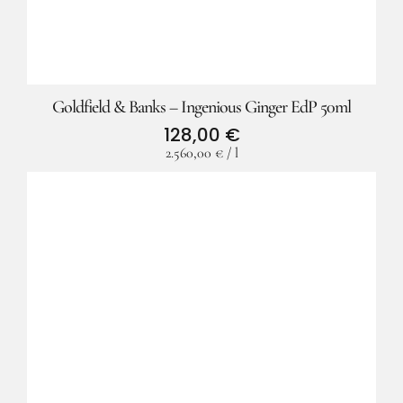
Goldfield & Banks – Ingenious Ginger EdP 50ml
128,00
€
2.560,00
€
/
l