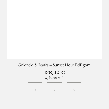
Goldfield & Banks – Sunset Hour EdP 50ml
128,00
€
2.560,00
€
/
l
1
2