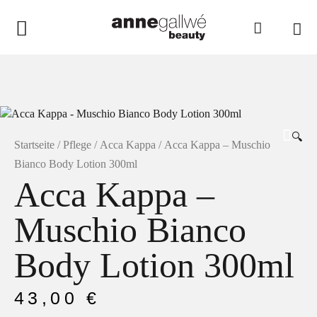
anne gallwé beauty
Home
Shop
🔍
Düfte
Startseite
/
Pflege
/
Acca Kappa
/ Acca Kappa – Muschio
Bianco Body Lotion 300ml
Pflege
Acca Kappa –
Raumdüfte
Muschio Bianco
weitere Marken im Ladenlokal
Marken
Body Lotion 300ml
Kontakt
43,00
€