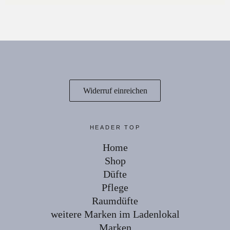
Widerruf einreichen
HEADER TOP
Home
Shop
Düfte
Pflege
Raumdüfte
weitere Marken im Ladenlokal
Marken