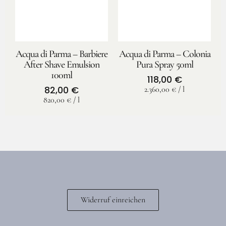
Acqua di Parma – Barbiere
Acqua di Parma – Colonia
After Shave Emulsion
Pura Spray 50ml
100ml
118,00
€
82,00
€
2.360,00
€
/
l
820,00
€
/
l
Widerruf einreichen