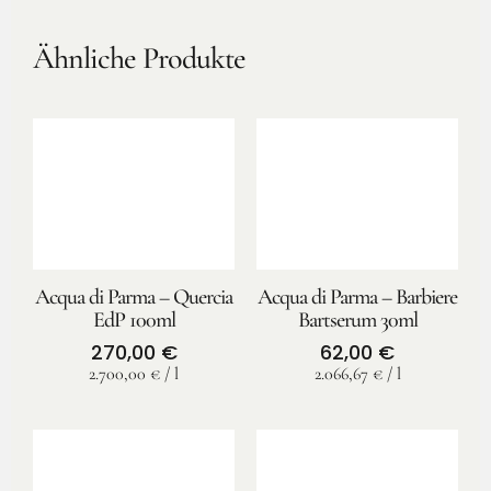
Ähnliche Produkte
Acqua di Parma – Quercia
Acqua di Parma – Barbiere
EdP 100ml
Bartserum 30ml
270,00
€
62,00
€
2.700,00
€
/
l
2.066,67
€
/
l