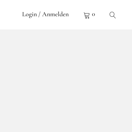
0
Login / Anmelden
qua di Parma Colonia
Spray 50ml
rma –
 Spray