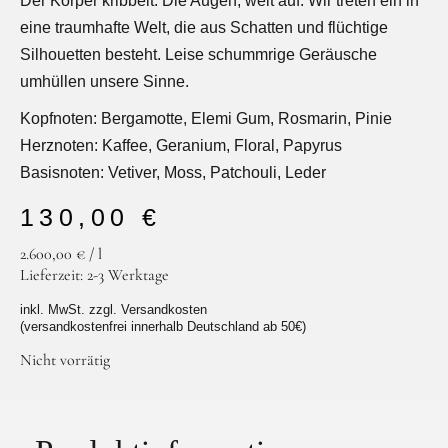
Der Körper kribbelt. Die Augen, weit auf. Wir treten ein in
eine traumhafte Welt, die aus Schatten und flüchtige
Silhouetten besteht. Leise schummrige Geräusche
umhüllen unsere Sinne.
Kopfnoten: Bergamotte, Elemi Gum, Rosmarin, Pinie
Facebook
Instagram
Herznoten: Kaffee, Geranium, Floral, Papyrus
Basisnoten: Vetiver, Moss, Patchouli, Leder
130,00
€
2.600,00
€
/
l
Lieferzeit:
2-3 Werktage
inkl. MwSt. zzgl. Versandkosten
(versandkostenfrei innerhalb Deutschland ab 50€)
Nicht vorrätig