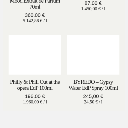
Mood Extrait de Parfum
87,00
€
70ml
1.450,00
€
/
l
360,00
€
5.142,86
€
/
l
Philly & Phill Out at the
BYREDO – Gypsy
opera EdP 100ml
Water EdP Spray 100ml
196,00
€
245,00
€
1.960,00
€
/
l
24,50
€
/
l