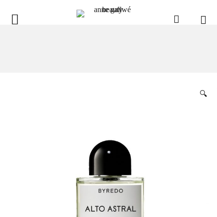
anne gallwé beauty
Home
Shop
🔍
Düfte
Pflege
Raumdüfte
weitere Marken im Ladenlokal
Marken
Kontakt