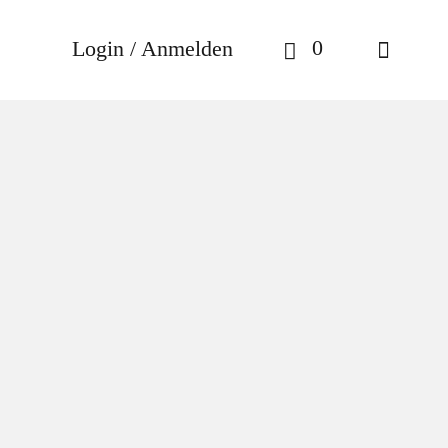
0
Login / Anmelden
– Inflorescence EdP
ce EdP