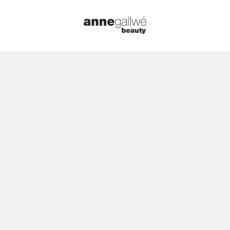
Startseite
/
Düfte
/
BYREDO
/ BYREDO 
Spray 50ml
🔍
BYREDO –
Inflorescen