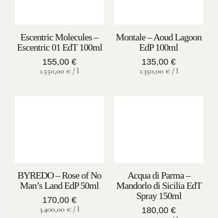
Escentric Molecules –
Montale – Aoud Lagoon
Escentric 01 EdT 100ml
EdP 100ml
155,00
€
135,00
€
1.550,00
€
/
l
1.350,00
€
/
l
BYREDO – Rose of No
Acqua di Parma –
Man’s Land EdP 50ml
Mandorlo di Sicilia EdT
Spray 150ml
170,00
€
3.400,00
€
/
l
180,00
€