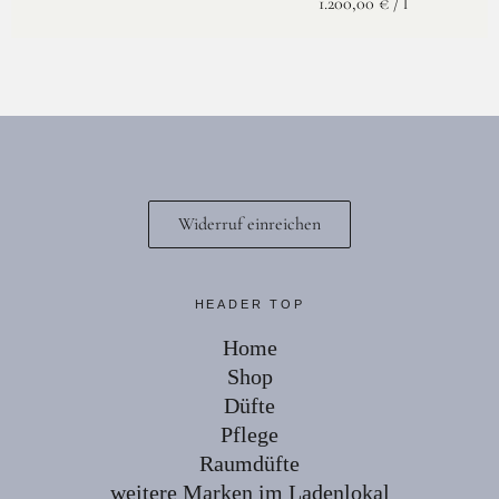
1.200,00
€
/
l
Widerruf einreichen
HEADER TOP
Home
Shop
Düfte
Pflege
Raumdüfte
weitere Marken im Ladenlokal