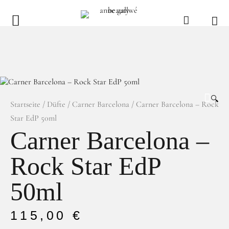
anne gallwé beauty
Home
Shop
🔍
Düfte
Startseite
/
Düfte
/
Carner Barcelona
/ Carner Barcelona – Rock
Star EdP 50ml
Pflege
Carner Barcelona –
Raumdüfte
Rock Star EdP
weitere Marken im Ladenlokal
Marken
50ml
Kontakt
115,00
€