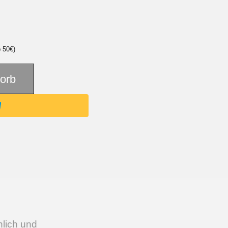
b 50€)
orb
nnlich und