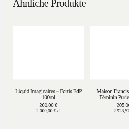
Ähnliche Produkte
Liquid Imaginaires – Fortis EdP
Maison Francis
100ml
Féminin Purie
200,00
€
205,
2.000,00
€
/
l
2.928,5