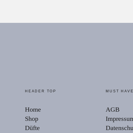
HEADER TOP
MUST HAV
Home
AGB
Shop
Impressu
Düfte
Datenschu