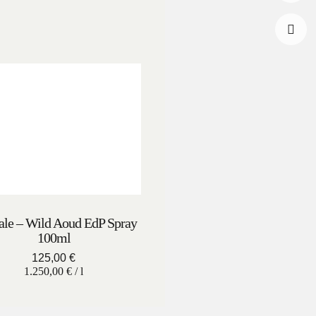
Faceb
Insta
le – Wild Aoud EdP Spray
100ml
125,00
€
1.250,00
€
/
l