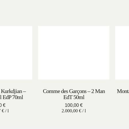
 Kurkdjian –
Comme des Garçons – 2 Man
Monta
l EdP 70ml
EdT 50ml
00
€
100,00
€
7
€
/
l
2.000,00
€
/
l