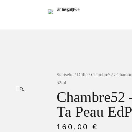
Startseite
/
Düfte
/
Chambre52
/ Chambre
52ml
🔍
Chambre52 
Ta Peau EdP
160,00
€