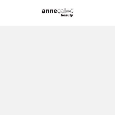
Startseite
/
Düfte
/
Ciro
/ Ciro – L’Heu
Ciro – L’Heu
🔍
Romantique