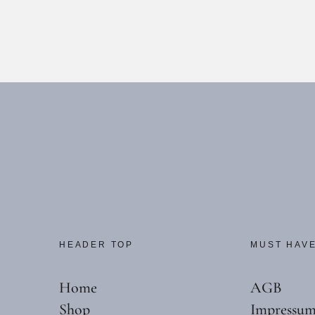
174,00
€
174,
1.740,00
€
l
1.740,0
HEADER TOP
MUST HAV
Home
AGB
Shop
Impressu