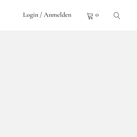
0
Login / Anmelden
re Romantique EdP 100ml
re
 EdP