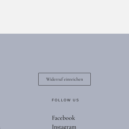
00
€
0
€
l
174,00
€
17,40
€
l
Widerruf einreichen
E
FOLLOW US
Facebook
m
Instagram