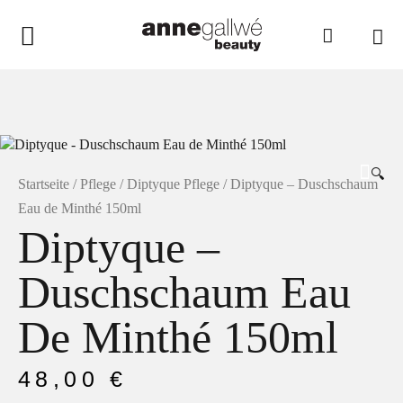
anne gallwé beauty
Home
Shop
🔍
Düfte
Startseite
/
Pflege
/
Diptyque Pflege
/ Diptyque – Duschschaum
Eau de Minthé 150ml
Pflege
Diptyque –
Raumdüfte
Duschschaum Eau
weitere Marken im Ladenlokal
Marken
De Minthé 150ml
Kontakt
48,00
€