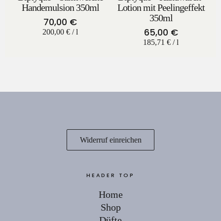
Handemulsion 350ml
Lotion mit Peelingeffekt
350ml
70,00
€
65,00
€
200,00
€
/
l
185,71
€
/
l
Widerruf einreichen
HEADER TOP
Home
Shop
Düfte