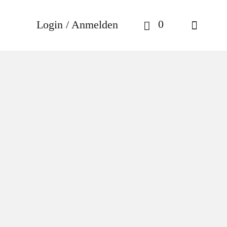
0
Login / Anmelden
– Fleur de Peau EdT 100ml
Fleur De
00ml