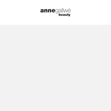
Startseite
/
Düfte
/
Diptyque
/ Diptyque 
Diptyque – 
🔍
Peau EdT 1