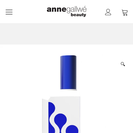
anne gallwé beauty
Home
Shop
Düfte
🔍
Pflege
Raumdüfte
weitere Marken im Ladenlokal
Marken
Kontakt