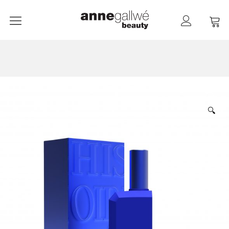
anne gallwé beauty
Home
Shop
Düfte
🔍
Pflege
Raumdüfte
weitere Marken im Ladenlokal
Marken
Kontakt