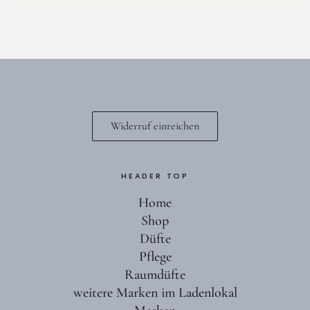
Widerruf einreichen
HEADER TOP
Home
Shop
Düfte
Pflege
Raumdüfte
weitere Marken im Ladenlokal