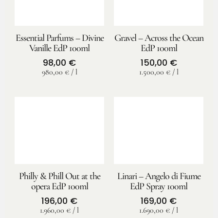
Essential Parfums – Divine
Gravel – Across the Ocean
Vanille EdP 100ml
EdP 100ml
98,00
€
150,00
€
980,00
€
/
l
1.500,00
€
/
l
Philly & Phill Out at the
Linari – Angelo di Fiume
opera EdP 100ml
EdP Spray 100ml
196,00
€
169,00
€
1.960,00
€
/
l
1.690,00
€
/
l