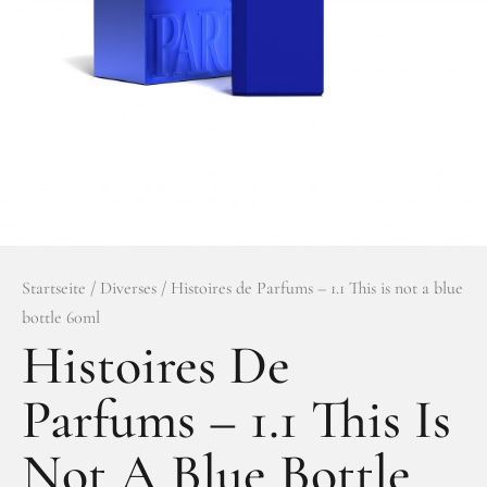
Facebook
Instagram
Startseite
/
Diverses
/ Histoires de Parfums – 1.1 This is not a blue
bottle 60ml
Histoires De
Parfums – 1.1 This Is
Not A Blue Bottle