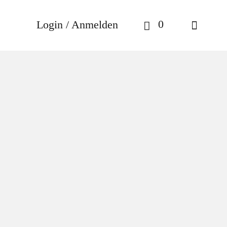
0
Login / Anmelden
e
/ Linari – Icona Diffuser
na
0ml