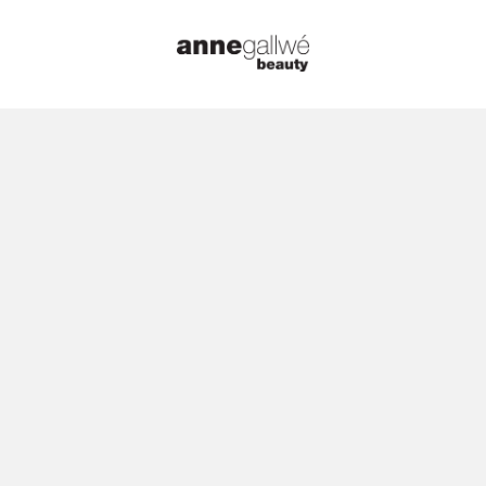
Startseite
/
Raumdüfte
/
Linari Raumdüft
500ml
🔍
Linari – Ico
Diffuser 50