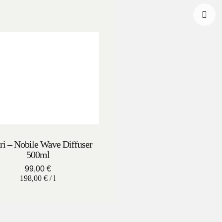
Faceb
Insta
ri – Nobile Wave Diffuser
500ml
99,00
€
198,00
€
/
l