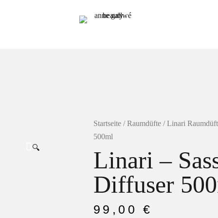
Startseite
/
Raumdüfte
/
Linari Raumdüft
500ml
🔍
Linari – Sas
Diffuser 50
99,00
€