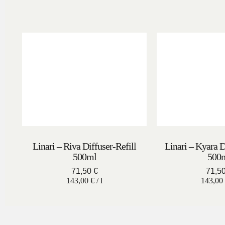
Linari – Riva Diffuser-Refill
Linari – Kyara D
500ml
500
71,50
€
71,5
143,00
€
/
l
143,00