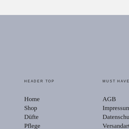
HEADER TOP
MUST HAV
Home
AGB
Shop
Impressu
Düfte
Datenschu
Pflege
Versandar