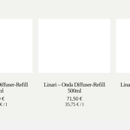
iffuser-Refill
Linari – Onda Diffuser-Refill
Lina
ml
500ml
0
€
71,50
€
€
/
l
35,75
€
/
l