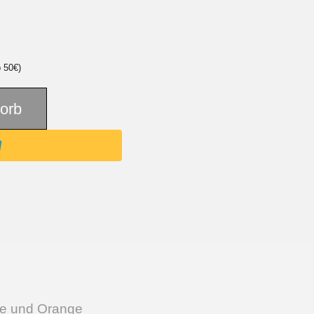
b 50€)
orb
ine und Orange