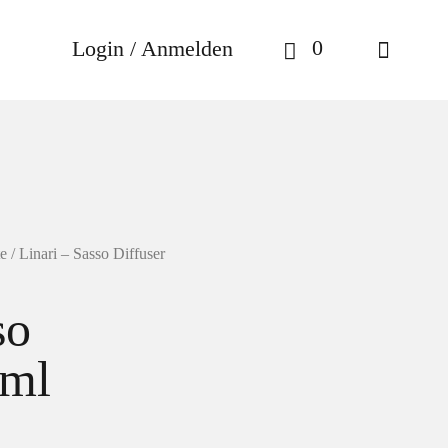
0
Login / Anmelden
e
/ Linari – Sasso Diffuser
so
0ml