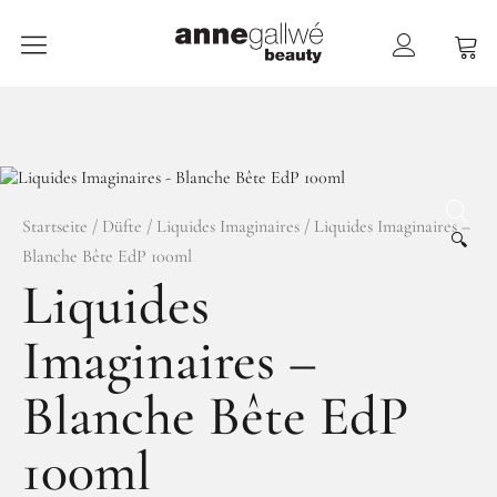
anne gallwé beauty
Home
Shop
Düfte
Startseite
/
Düfte
/
Liquides Imaginaires
/ Liquides Imaginaires –
🔍
Blanche Bête EdP 100ml
Pflege
Liquides
Raumdüfte
Imaginaires –
weitere Marken im Ladenlokal
Marken
Blanche Bête EdP
Kontakt
100ml