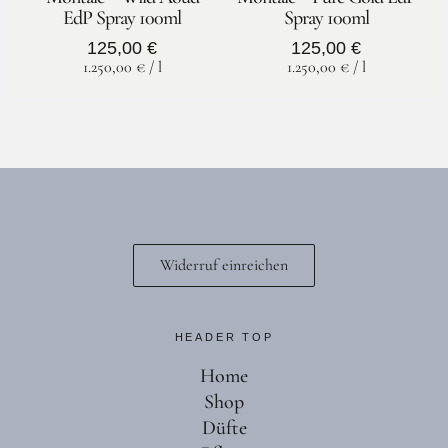
EdP Spray 100ml
Spray 100ml
125,00
€
125,00
€
1.250,00
€
/
l
1.250,00
€
/
l
Widerruf einreichen
HEADER TOP
Home
Shop
Düfte