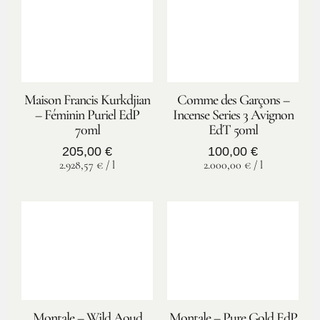
Maison Francis Kurkdjian
Comme des Garçons –
– Féminin Puriel EdP
Incense Series 3 Avignon
70ml
EdT 50ml
205,00
€
100,00
€
2.928,57
€
/
l
2.000,00
€
/
l
Montale – Wild Aoud
Montale – Pure Gold EdP