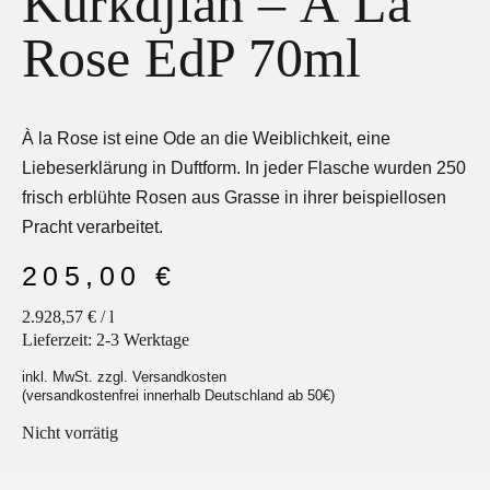
Kurkdjian – À La
Rose EdP 70ml
Facebook
Instagram
À la Rose ist eine Ode an die Weiblichkeit, eine
Liebeserklärung in Duftform. In jeder Flasche wurden 250
frisch erblühte Rosen aus Grasse in ihrer beispiellosen
Pracht verarbeitet.
205,00
€
2.928,57
€
/
l
Lieferzeit:
2-3 Werktage
inkl. MwSt. zzgl. Versandkosten
(versandkostenfrei innerhalb Deutschland ab 50€)
Nicht vorrätig