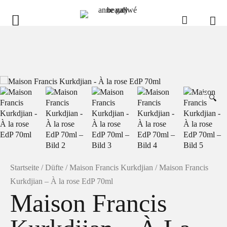
anne gallwé beauty
Home
Shop
🔍
Düfte
Pflege
Raumdüfte
weitere Marken im Ladenlokal
Startseite
/
Düfte
/
Maison Francis Kurkdjian
/ Maison Francis
Marken
Kurkdjian – À la rose EdP 70ml
Maison Francis
Kontakt