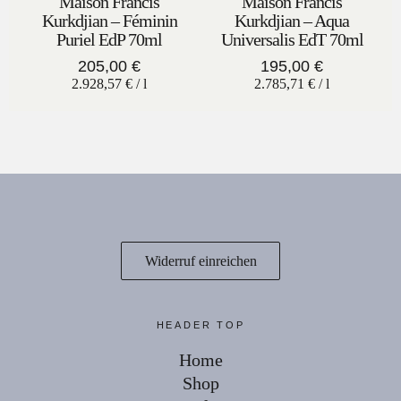
Maison Francis
Maison Francis
Kurkdjian – Féminin
Kurkdjian – Aqua
Puriel EdP 70ml
Universalis EdT 70ml
205,00
€
195,00
€
2.928,57
€
/
l
2.785,71
€
/
l
Widerruf einreichen
HEADER TOP
Home
Shop