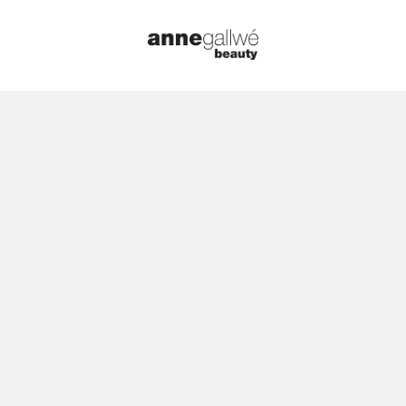
Startseite
/
Düfte
/
Maison Francis Kurkd
Kurkdjian – Baccarat Rouge 540 EdP 2
🔍
Maison Fran
Kurkdjian –