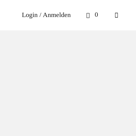
0
Login / Anmelden
jian
/ Maison Francis
00ml
cis
 Baccarat