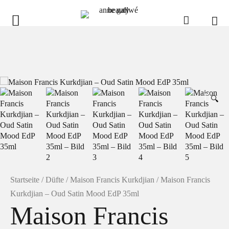
anne gallwé beauty
Home
Shop
🔍
Düfte
Pflege
Raumdüfte
weitere Marken im Ladenlokal
Marken
Startseite
/
Düfte
/
Maison Francis Kurkdjian
/ Maison Francis
Kurkdjian – Oud Satin Mood EdP 35ml
Kontakt
Maison Francis