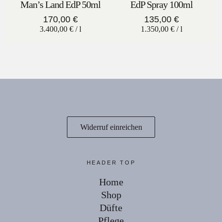
Man’s Land EdP 50ml
EdP Spray 100ml
170,00
€
135,00
€
3.400,00
€
/
l
1.350,00
€
/
l
Widerruf einreichen
HEADER TOP
Home
Shop
Düfte
Pflege