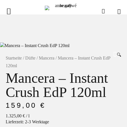
anne gallwé beauty
Home
Shop
🔍
Düfte
Startseite
/
Düfte
/
Mancera
/ Mancera – Instant Crush EdP
120ml
Pflege
Mancera – Instant
Raumdüfte
Crush EdP 120ml
weitere Marken im Ladenlokal
Marken
159,00
€
Kontakt
1.325,00
€
/
l
Lieferzeit:
2-3 Werktage