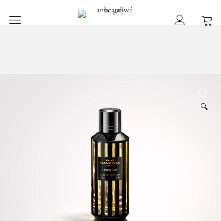
anne gallwé beauty
Home
Shop
Düfte
🔍
Pflege
Raumdüfte
weitere Marken im Ladenlokal
Marken
Kontakt