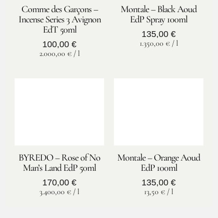
Comme des Garçons –
Montale – Black Aoud
Incense Series 3 Avignon
EdP Spray 100ml
EdT 50ml
135,00
€
1.350,00
€
/
l
100,00
€
2.000,00
€
/
l
BYREDO – Rose of No
Montale – Orange Aoud
Man’s Land EdP 50ml
EdP 100ml
170,00
€
135,00
€
3.400,00
€
/
l
13,50
€
/
l