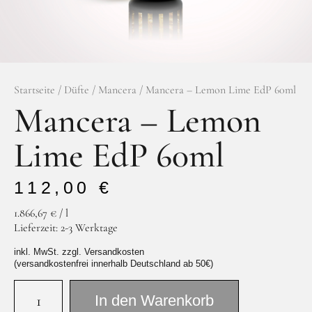
Facebook
Instagram
Startseite
/
Düfte
/
Mancera
/ Mancera – Lemon Lime EdP 60ml
Mancera – Lemon
Lime EdP 60ml
112,00
€
1.866,67
€
/
l
Lieferzeit:
2-3 Werktage
inkl. MwSt. zzgl. Versandkosten
(versandkostenfrei innerhalb Deutschland ab 50€)
In den Warenkorb