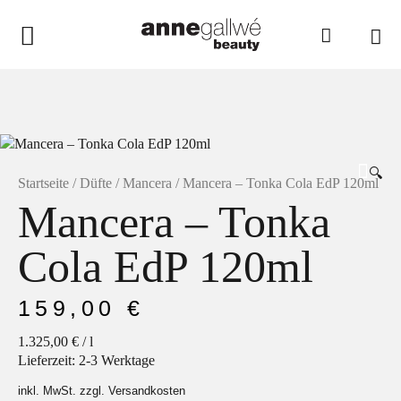
anne gallwé beauty
Home
Shop
🔍
Düfte
Startseite
/
Düfte
/
Mancera
/ Mancera – Tonka Cola EdP 120ml
Mancera – Tonka
Pflege
Raumdüfte
Cola EdP 120ml
weitere Marken im Ladenlokal
159,00
€
Marken
1.325,00
€
/
l
Kontakt
Lieferzeit:
2-3 Werktage
inkl. MwSt. zzgl. Versandkosten