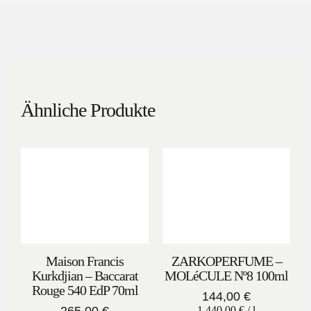
Ähnliche Produkte
Maison Francis
ZARKOPERFUME –
Kurkdjian – Baccarat
MOLéCULE Nº8 100ml
Rouge 540 EdP 70ml
144,00
€
1.440,00
€
/
l