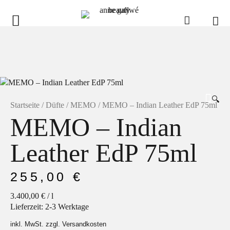
anne gallwé beauty
Home
Shop
🔍
Düfte
Startseite
/
Düfte
/
MEMO
/ MEMO – Indian Leather EdP 75ml
MEMO – Indian
Pflege
Raumdüfte
Leather EdP 75ml
weitere Marken im Ladenlokal
255,00
€
Marken
3.400,00
€
/
l
Kontakt
Lieferzeit:
2-3 Werktage
inkl. MwSt. zzgl. Versandkosten