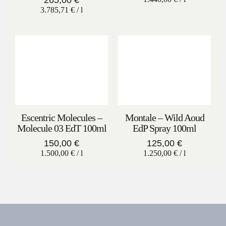
265,00
€
3.785,71
€
/
l
Escentric Molecules –
Montale – Wild Aoud
Molecule 03 EdT 100ml
EdP Spray 100ml
150,00
€
125,00
€
1.500,00
€
/
l
1.250,00
€
/
l