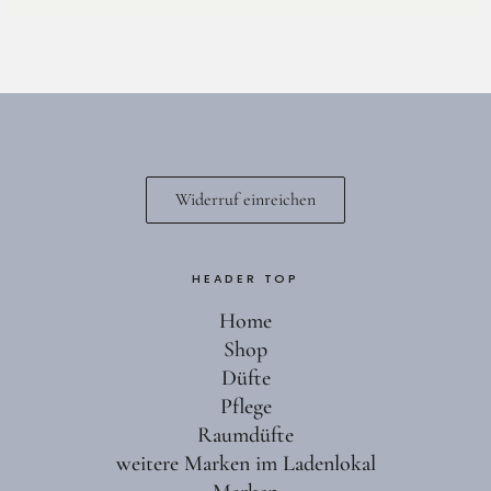
Widerruf einreichen
HEADER TOP
Home
Shop
Düfte
Pflege
Raumdüfte
weitere Marken im Ladenlokal