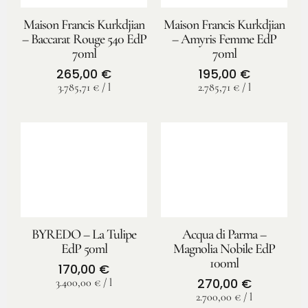
Maison Francis Kurkdjian
Maison Francis Kurkdjian
– Baccarat Rouge 540 EdP
– Amyris Femme EdP
70ml
70ml
265,00
€
195,00
€
3.785,71
€
/
l
2.785,71
€
/
l
BYREDO – La Tulipe
Acqua di Parma –
EdP 50ml
Magnolia Nobile EdP
100ml
170,00
€
270,00
€
3.400,00
€
/
l
2.700,00
€
/
l