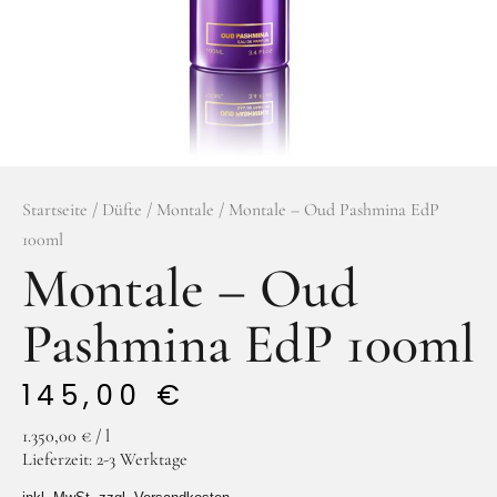
Facebook
Instagram
Startseite
/
Düfte
/
Montale
/ Montale – Oud Pashmina EdP
100ml
Montale – Oud
Pashmina EdP 100ml
145,00
€
1.350,00
€
/
l
Lieferzeit:
2-3 Werktage