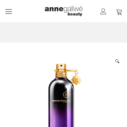
anne gallwé beauty
Home
Shop
Düfte
🔍
Pflege
Raumdüfte
weitere Marken im Ladenlokal
Marken
Kontakt