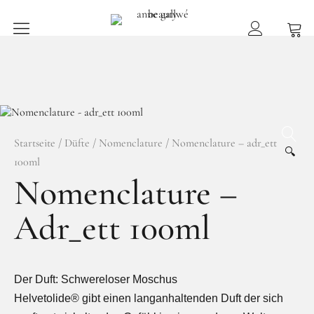
anne gallwé beauty
Home
Shop
Düfte
Startseite
/
Düfte
/
Nomenclature
/ Nomenclature – adr_ett
🔍
100ml
Pflege
Nomenclature –
Raumdüfte
Adr_ett 100ml
weitere Marken im Ladenlokal
Marken
Kontakt
Der Duft: Schwereloser Moschus
Helvetolide® gibt einen langanhaltenden Duft der sich