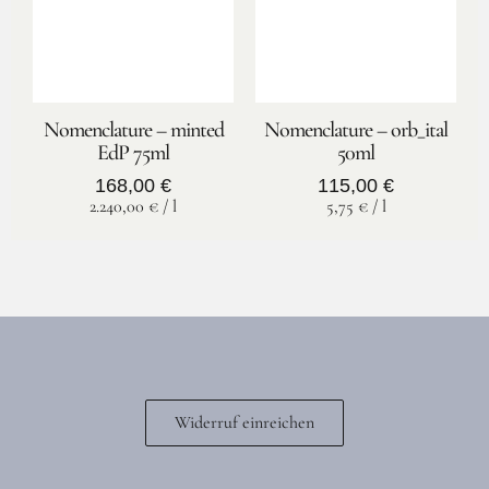
Nomenclature – minted
Nomenclature – orb_ital
EdP 75ml
50ml
168,00
€
115,00
€
2.240,00
€
/
l
5,75
€
/
l
Widerruf einreichen