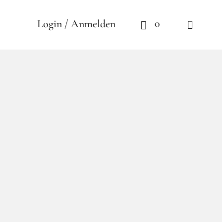
0
Login / Anmelden
idden Words Bombay
idden
ay