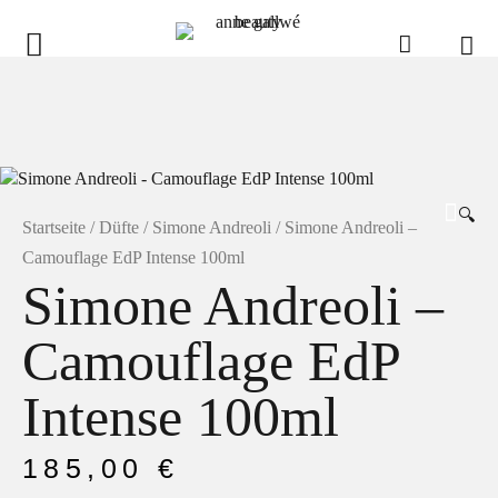
anne gallwé beauty
Home
Shop
🔍
Düfte
Startseite
/
Düfte
/
Simone Andreoli
/ Simone Andreoli –
Camouflage EdP Intense 100ml
Pflege
Simone Andreoli –
Raumdüfte
Camouflage EdP
weitere Marken im Ladenlokal
Marken
Intense 100ml
Kontakt
185,00
€