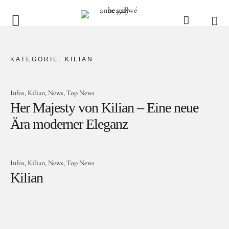
anne gallwé beauty
Home
KATEGORIE:
KILIAN
Shop
Infos
Kilian
News
Top News
Düfte
Her Majesty von Kilian – Eine neue
Ära moderner Eleganz
Pflege
Raumdüfte
weitere Marken im Ladenlokal
Infos
Kilian
News
Top News
Kilian
Marken
Kontakt