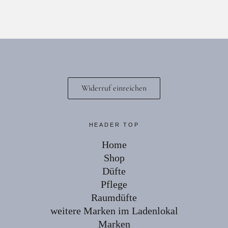
Facebook
Instagram
Widerruf einreichen
HEADER TOP
Home
Shop
Düfte
Pflege
Raumdüfte
weitere Marken im Ladenlokal
Marken