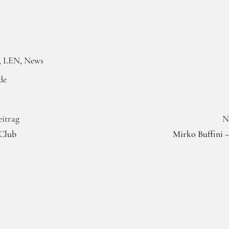
LEN
News
de
eitrag
N
Club
Mirko Buffini 