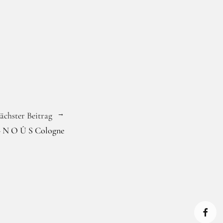
ächster Beitrag
– N O Û S Cologne