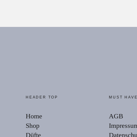
65,0
185,71
43,00
€
122,86
€
l
HEADER TOP
MUST HAV
Home
AGB
Shop
Impressu
Düfte
Datenschu