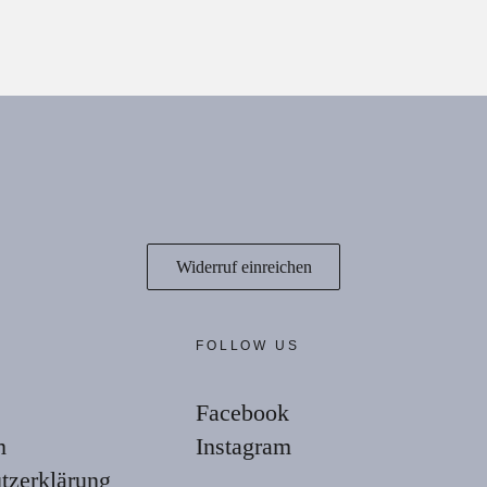
0
€
48,00
€
€
l
320,00
€
l
Widerruf einreichen
E
FOLLOW US
Facebook
m
Instagram
tzerklärung