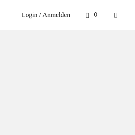
0
Login / Anmelden
ptyque – Sanfte
Sanfte
tion