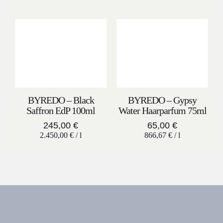
BYREDO – Black
BYREDO – Gypsy
Saffron EdP 100ml
Water Haarparfum 75ml
245,00
€
65,00
€
2.450,00
€
/
l
866,67
€
/
l