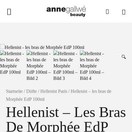
anne gallwé beauty
Home
Shop
🔍
Düfte
Pflege
Raumdüfte
weitere Marken im Ladenlokal
Startseite
/
Düfte
/
Hellenist Paris
/ Hellenist – les bras de
Morphée EdP 100ml
Marken
Hellenist – Les Bras
Kontakt
De Morphée EdP