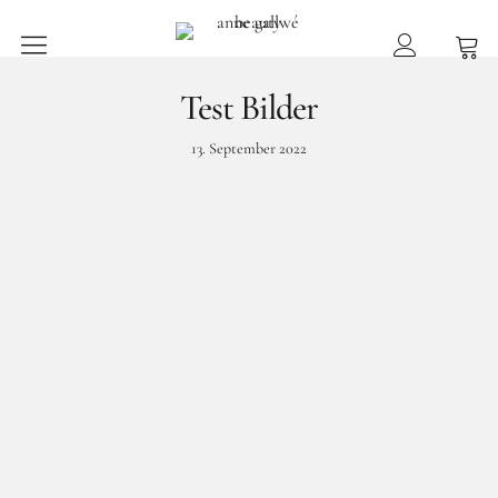
anne gallwé beauty
Test Bilder
Home
13. September 2022
Shop
Düfte
Pflege
Raumdüfte
weitere Marken im Ladenlokal
Marken
Kontakt