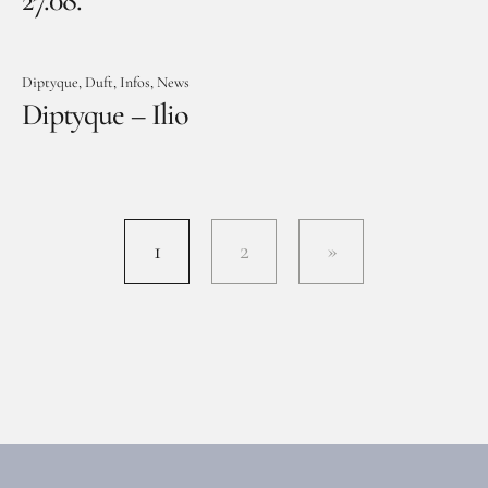
Diptyque
Duft
Infos
News
Diptyque – Ilio
1
2