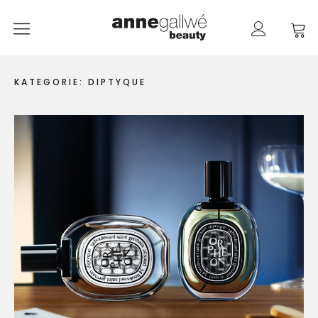
anne gallwé beauty
Home
KATEGORIE:
DIPTYQUE
Shop
Düfte
Pflege
Raumdüfte
weitere Marken im Ladenlokal
Marken
Kontakt