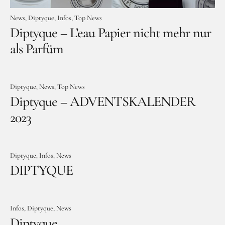
News
Diptyque
Infos
Top News
Diptyque – L’eau Papier nicht mehr nur
als Parfüm
Diptyque
News
Top News
Diptyque – ADVENTSKALENDER
2023
Diptyque
Infos
News
DIPTYQUE
Infos
Diptyque
News
Diptyque