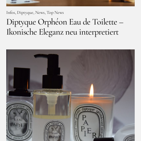
Infos
Diptyque
News
Top News
Diptyque Orphéon Eau de Toilette –
Ikonische Eleganz neu interpretiert
Facebook
Instagram