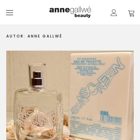
anne gallwé beauty
Home
AUTOR:
ANNE GALLWÉ
Shop
Düfte
Pflege
Raumdüfte
weitere Marken im Ladenlokal
Marken
Kontakt