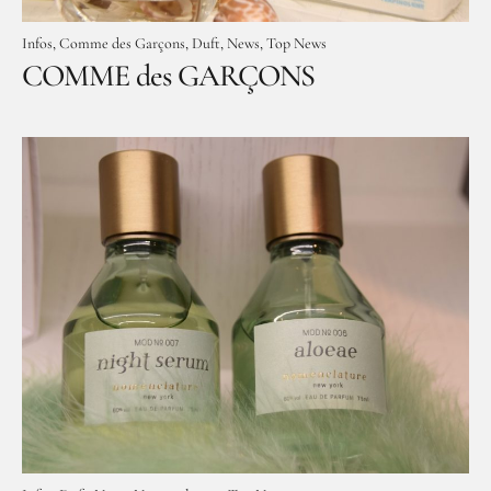
Infos
Comme des Garçons
Duft
News
Top News
COMME des GARÇONS
Facebook
Instagram