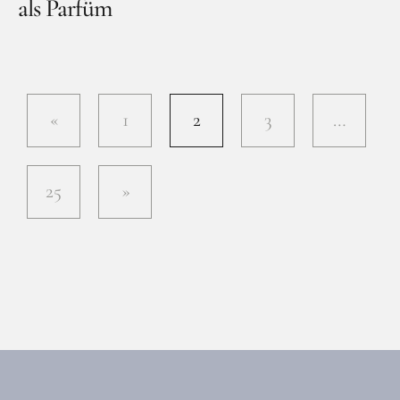
als Parfüm
1
2
3
…
25