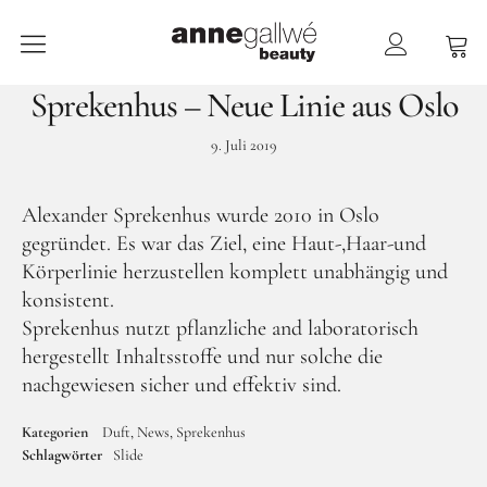
anne gallwé beauty
Sprekenhus – Neue Linie aus Oslo
Home
9. Juli 2019
Shop
Alexander Sprekenhus wurde 2010 in Oslo
Düfte
gegründet. Es war das Ziel, eine Haut-,Haar-und
Pflege
Körperlinie herzustellen komplett unabhängig und
Raumdüfte
konsistent.
Sprekenhus nutzt pflanzliche and laboratorisch
weitere Marken im Ladenlokal
hergestellt Inhaltsstoffe und nur solche die
Marken
nachgewiesen sicher und effektiv sind.
Kontakt
Kategorien
Duft
News
Sprekenhus
Schlagwörter
Slide